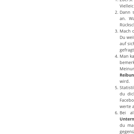
Vielle
Dann s
an. W
Rücksc
Mach d
Du weiß
auf sic
gefragt
Man ka
bemerk
Meinun
Reibun
wird.
Statis
du dic
Facebo
werte 
Bei a
Untern
du ma
gegenü