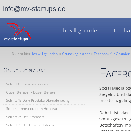
info@mv-startups.de
Ich will gründen!
Ich ha
Du bist hier:
Ich will gründen!
»
Gründung planen
»
Facebook für Gründer
Faceb
Gründung planen:
Schritt 0: Beraten lassen
Social Media bz
Guter Berater - Böser Berater
Siegeln. Und da
meistern, gelin
Schritt 1: Dein Produkt/Dienstleistung
So bestimmst du dein Honorar
Dabei ist das 
Schritt 2: Der Standort
vorausgesetzt
Botschaften mö
Schritt 3: Die Geschäftsform