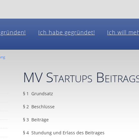
l gründen!
Ich habe gegründet!
Ich will me
ung
MV Startups Beitra
§ 1 Grundsatz
§ 2 Beschlüsse
§ 3 Beiträge
§ 4 Stundung und Erlass des Beitrages