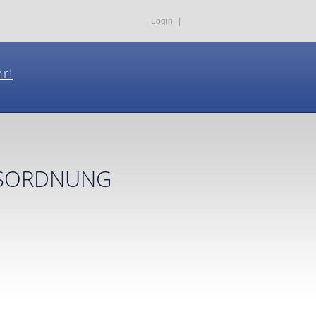
Login
|
hr!
gsordnung