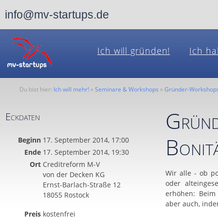
info@mv-startups.de
Ich will gründen!
Ich ha
Du bist hier:
Ich will mehr!
»
Seminare & Workshops
»
Gründer-Workshop
Gründ
Eckdaten
Bonit
Beginn
17. September 2014, 17:00
Ende
17. September 2014, 19:30
Ort
Creditreform M-V
Wir alle - ob p
von der Decken KG
oder alteinges
Ernst-Barlach-Straße 12
erhöhen: Beim 
18055 Rostock
aber auch, inde
Preis
kostenfrei