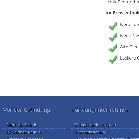
schließen und n
Im Preis enthal
Neue Id
Neue Ges
Alte Fre
Lockere 
Vor der Gründung
Für Jungunternehmer
Allererste Schritte
Gründer stellen sich vor
10 Goldene Regeln
Geschäftsplanung