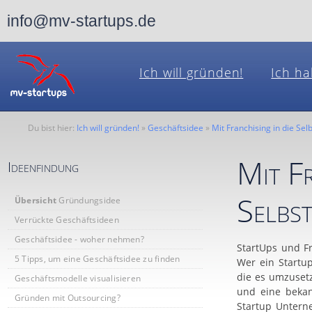
info@mv-startups.de
Ich will gründen!
Ich ha
Du bist hier:
Ich will gründen!
»
Geschäftsidee
»
Mit Franchising in die Sel
Mit Fr
Ideenfindung
Selbst
Übersicht
Gründungsidee
Verrückte Geschäftsideen
Geschäftsidee - woher nehmen?
StartUps und Fr
5 Tipps, um eine Geschäftsidee zu finden
Wer ein Startu
die es umzuset
Geschäftsmodelle visualisieren
und eine bekan
Gründen mit Outsourcing?
Startup Untern