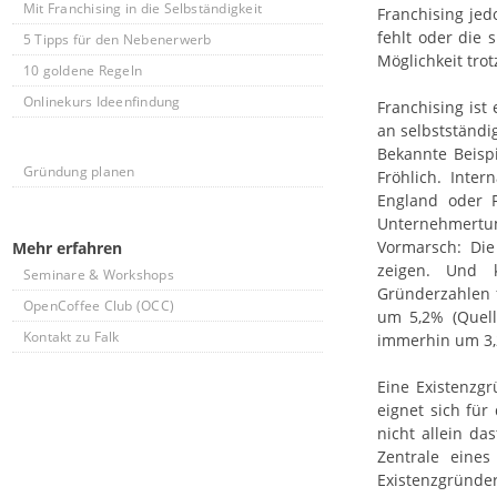
Mit Franchising in die Selbständigkeit
Franchising jed
fehlt oder die 
5 Tipps für den Nebenerwerb
Möglichkeit tro
10 goldene Regeln
Onlinekurs Ideenfindung
Franchising ist
an selbstständi
Bekannte Beisp
Gründung planen
Fröhlich. Inter
England oder F
Unternehmertu
Vormarsch: Die
Mehr erfahren
zeigen. Und 
Seminare & Workshops
Gründerzahlen f
OpenCoffee Club (OCC)
um 5,2% (Quell
Kontakt zu Falk
immerhin um 3,
Eine Existenzgr
eignet sich für
nicht allein d
Zentrale eines
Existenzgründer