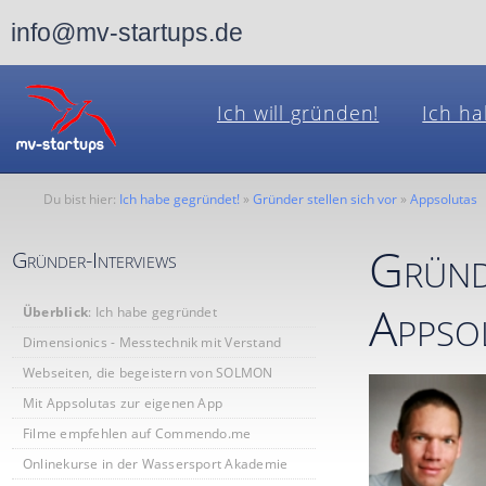
info@mv-startups.de
Ich will gründen!
Ich ha
Du bist hier:
Ich habe gegründet!
»
Gründer stellen sich vor
»
Appsolutas
Gründ
Gründer-Interviews
Appso
Überblick
: Ich habe gegründet
Dimensionics - Messtechnik mit Verstand
Webseiten, die begeistern von SOLMON
Mit Appsolutas zur eigenen App
Filme empfehlen auf Commendo.me
Onlinekurse in der Wassersport Akademie