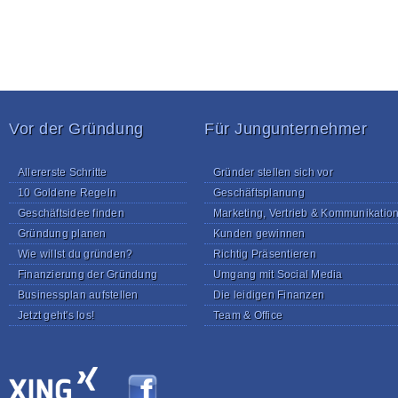
Vor der Gründung
Für Jungunternehmer
Allererste Schritte
Gründer stellen sich vor
10 Goldene Regeln
Geschäftsplanung
Geschäftsidee finden
Marketing, Vertrieb & Kommunikatio
Gründung planen
Kunden gewinnen
Wie willst du gründen?
Richtig Präsentieren
Finanzierung der Gründung
Umgang mit Social Media
Businessplan aufstellen
Die leidigen Finanzen
Jetzt geht's los!
Team & Office