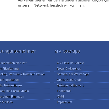
Als Verein stehen wir den Gründern unserer Region ger
unserem Netzwerk herzlich willkommen.
 Jungunternehmer
MV Startups
der stellen sich vor
MV Startups Pakete
häftsplanung
News & Aktuelles
eting, Vertrieb & Kommunikation
Seminare & Workshops
den gewinnen
OpenCoffee Club
tig Präsentieren
Gründerwettbewerb
ng mit Social Media
Facebook
leidigen Finanzen
XING
 & Office
Impressum