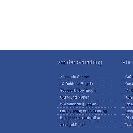
Vor der Gründung
Für
Allererste Schritte
Grün
10 Goldene Regeln
Gesc
Geschäftsidee finden
Mark
Gründung planen
Kun
Wie willst du gründen?
Rich
Finanzierung der Gründung
Umga
Businessplan aufstellen
Die 
Jetzt geht's los!
Team