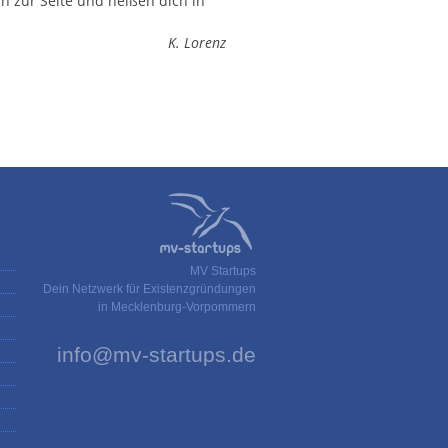
n zur Seite und heißen dich in
K. Lorenz
MV Startups
Dein Netzwerk für Existenzgründungen
in Mecklenburg-Vorpommern
info@mv-startups.de